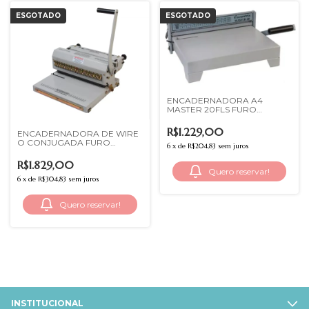
ESGOTADO
ESGOTADO
ENCADERNADORA A4
MASTER 20FLS FURO
REDONDO EXCENTRIX
R$1.229,00
ENCADERNADORA DE WIRE
O CONJUGADA FURO
6
x
de
R$204,83
sem juros
QUADRADO 2X1 EXCENTRIX
R$1.829,00
Quero reservar!
6
x
de
R$304,83
sem juros
Quero reservar!
INSTITUCIONAL