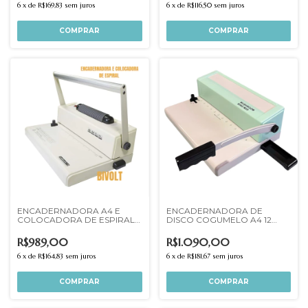
6
x
de
R$169,83
sem juros
6
x
de
R$116,50
sem juros
ENCADERNADORA A4 E
ENCADERNADORA DE
COLOCADORA DE ESPIRAL
DISCO COGUMELO A4 12
15FLS IMPORTADA
FUROS 20 FLS
R$989,00
R$1.090,00
6
x
de
R$164,83
sem juros
6
x
de
R$181,67
sem juros