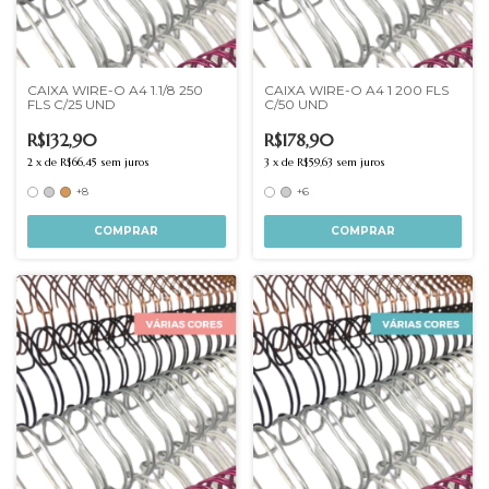
CAIXA WIRE-O A4 1.1/8 250
CAIXA WIRE-O A4 1 200 FLS
FLS C/25 UND
C/50 UND
R$132,90
R$178,90
2
x
de
R$66,45
sem juros
3
x
de
R$59,63
sem juros
+8
+6
COMPRAR
COMPRAR