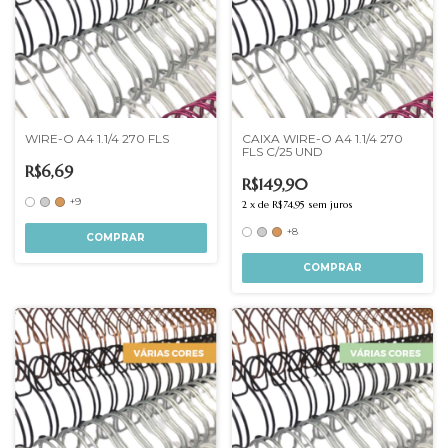
WIRE-O A4 1.1/4 270 FLS
CAIXA WIRE-O A4 1.1/4 270
FLS C/25 UND
R$6,69
R$149,90
+9
2
x
de
R$74,95
sem juros
+8
COMPRAR
COMPRAR