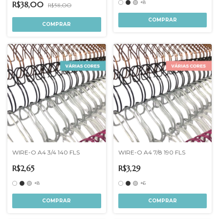
+8
R$38,00
R$58,00
COMPRAR
COMPRAR
WIRE-O A4 3/4 140 FLS
WIRE-O A4 7/8 190 FLS
R$2,65
R$3,29
+8
+6
COMPRAR
COMPRAR