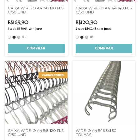
CAIXA WIRE-O A4 7/8 190 FLS
CAIXA WIRE-O A4 3/4 140 FLS
C/50 UND
C/50 UND
R$169,90
R$120,90
3
x
de
R$56,63
sem juros
2
x
de
R$60,45
sem juros
+6
+8
COMPRAR
COMPRAR
CAIXA WIRE-O A4 5/8 120 FLS
WIRE-O A4 5/16 3x1 50
C/50 UND
FOLHAS