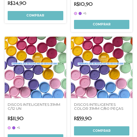
R$24,90
R$10,90
+5
COMPRAR
COMPRAR
DISCOS INTELIGENTES 31MM
DISCOS INTELIGENTES
C/12 UN
COLOR 31MM C/80 PEÇAS
R$11,90
R$59,90
+5