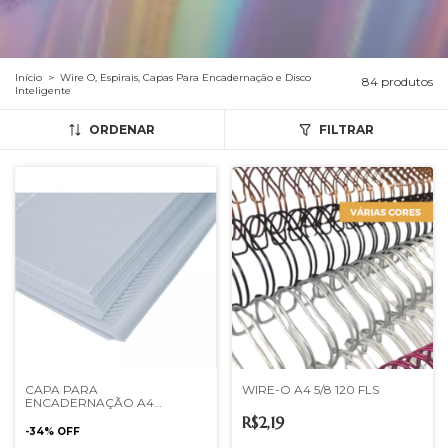
Início
>
Wire O, Espirais, Capas Para Encadernação e Disco
84 produtos
Inteligente
ORDENAR
FILTRAR
CAPA PARA
WIRE-O A4 5/8 120 FLS
ENCADERNAÇÃO A4
BRANCA
R$2,19
-
34
%
OFF