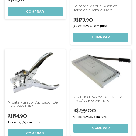
Seladora Manual Plástico
Térmica 30cm 220v 8
Temperaturas
R$179,90
3
x
de
R$59,97
sem juros
GUILHOTINA A3 10FLS LEVE
FACÃO EXCENTRIX
Alicate Furador Aplicador De
Ilhós KW-TRIO
R$299,00
R$154,90
5
x
de
R$59,80
sem juros
3
x
de
R$51,63
sem juros