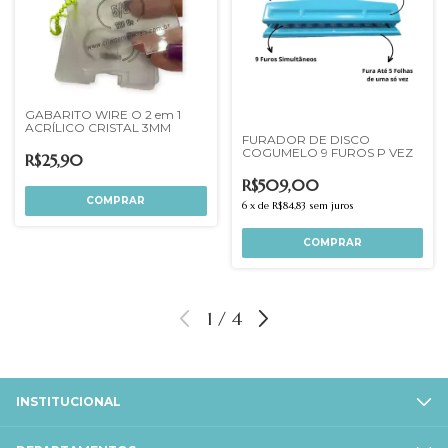
GABARITO WIRE O 2 em 1
ACRÍLICO CRISTAL 3MM
FURADOR DE DISCO
COGUMELO 9 FUROS P VEZ
R$25,90
R$509,00
6
x
de
R$84,83
sem juros
1
/
4
INSTITUCIONAL