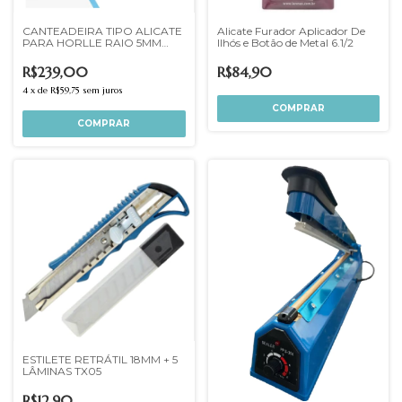
CANTEADEIRA TIPO ALICATE
Alicate Furador Aplicador De
PARA HORLLE RAIO 5MM
Ilhós e Botão de Metal 6.1/2
PRETA
R$239,00
R$84,90
4
x
de
R$59,75
sem juros
ESTILETE RETRÁTIL 18MM + 5
LÂMINAS TX05
R$12,90