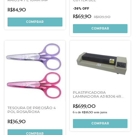
R$84,90
-
36
%
OFF
R$69,90
R$109,90
PLASTIFICADORA
LAMINADORA A3 8306 4R
220V 620W
R$699,00
TESOURA DE PRECISÃO 4
POL ROSA/ROXA
6
x
de
R$116,50
sem juros
R$36,90