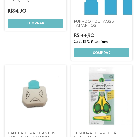
DESENHOS
R$94,90
FURADOR DE TAGS 3
TAMANHOS
R$144,90
2
x
de
R$72,45
sem juros
CANTEADEIRA 3 CANTOS
TESOURA DE PRECISÃO
RAIOS 4 7 E 10MM IMP
CUTTER BEE