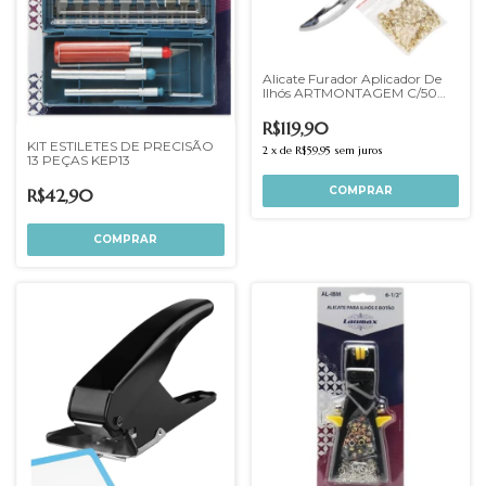
Alicate Furador Aplicador De
Ilhós ARTMONTAGEM C/50
ILHÓS
R$119,90
KIT ESTILETES DE PRECISÃO
2
x
de
R$59,95
sem juros
13 PEÇAS KEP13
R$42,90