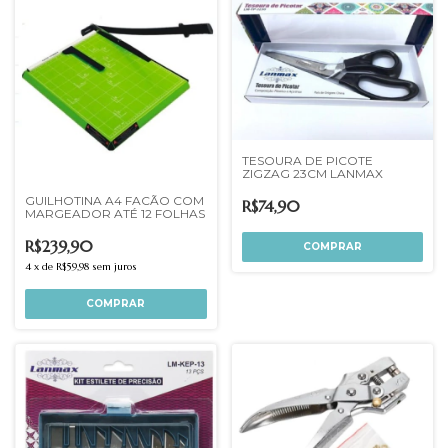
TESOURA DE PICOTE
ZIGZAG 23CM LANMAX
GUILHOTINA A4 FACÃO COM
R$74,90
MARGEADOR ATÉ 12 FOLHAS
R$239,90
4
x
de
R$59,98
sem juros