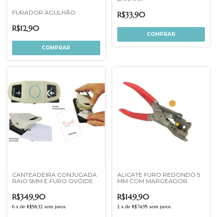
FURADOR AGULHÃO
R$33,90
R$12,90
CANTEADEIRA CONJUGADA
ALICATE FURO REDONDO 5
RAIO 5MM E FURO OVÓIDE
MM COM MARGEADOR
R$349,90
R$149,90
6
x
de
R$58,32
sem juros
2
x
de
R$74,95
sem juros