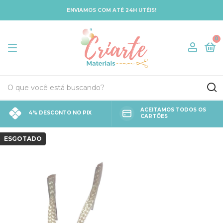
ENVIAMOS COM ATÉ 24H UTÉIS!
0
ACEITAMOS TODOS OS
4% DESCONTO NO PIX
CARTÕES
ESGOTADO