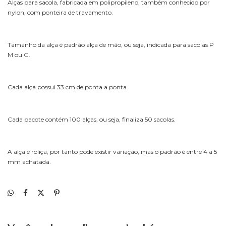
Alças para sacola, fabricada em polipropileno, também conhecido por
nylon, com ponteira de travamento.
Tamanho da alça é padrão alça de mão, ou seja, indicada para sacolas P
M ou G.
Cada alça possui 33 cm de ponta a ponta.
Cada pacote contém 100 alças, ou seja, finaliza 50 sacolas.
A alça é roliça, por tanto pode existir variação, mas o padrão é entre 4 a 5
mm achatada.