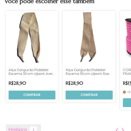
Você pode escolher esse também
Alça Gorgurão Poliéster
Alça Gorgurão Poliéster
COR
Escama 35 cm c/pont Areia
Escama 35 cm c/pont Rosé
FRA
100un
100un
R$28,90
R$28,90
R$1
+2