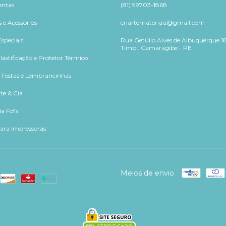
entas
(81) 99703-1868
 e Acessórios
criartemateriais@gmail.com
speciais
Rua Getúlio Alves de Albuquerque 18
Timbi. Camaragibe - PE
lastificação e Protetor Térmico
, Festas e Lembrancinhas
te & Cia
ia Fofa
para Impressoras
Meios de envio