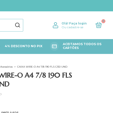
0
Olá!
Faça login
Ou cadastre-se
ACEITAMOS TODOS OS
4% DESCONTO NO PIX
CARTÕES
Acessórios
>
CAIXA WIRE-O A4 7/8 190 FLS C/50 UND
WIRE-O A4 7/8 190 FLS
UND
O
3
sem juros