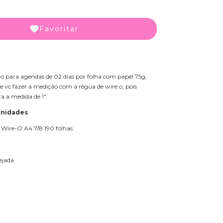
Favoritar
 para agendas de 02 dias por folha com papel 75g,
 vc fazer a medição com a régua de wire o, pois
a a medida de 1".
unidades
 Wire-O A4 7/8 190 folhas
sejada