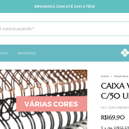
ENVIAMOS COM ATÉ 24H UTÉIS!
ATO
RASTREIO
Início
>
Insumos e 
CAIXA 
C/50 
SKU:
1235CXBRANC
R$169,90
3
x
de
R$56,6