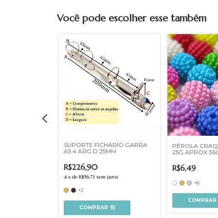
Você pode escolher esse também
SUPORTE FICHÁRIO GARRA
E PAPEL
PÉROLA CRAQ
A5 4 ARG D 25MM
25G APROX 36
R$226,90
R$6,49
4
x
de
R$56,73
sem juros
+6
+2
COMPRAR
COMPRAR