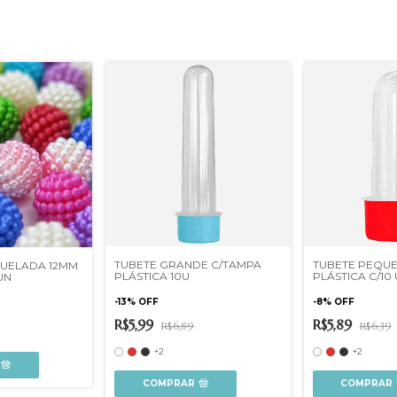
TUBETE GRANDE C/TAMPA
TUBETE PEQU
UELADA 12MM
PLÁSTICA 10U
PLÁSTICA C/10
UN
-
13
%
OFF
-
8
%
OFF
R$5,99
R$5,89
R$6,89
R$6,39
+2
+2
COMPRAR
COMPRAR