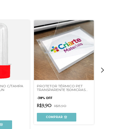
ENO C/TAMPA
PROTETOR TÉRMICO PET
 UN
TRANSPARENTE 150MICRAS
ELÁSTICO CHA
UNIDADE
LUREX 7MM RL
-
38
%
OFF
R$82,90
R$9,90
R$15,90
+6
COMPRAR
COMPRAR