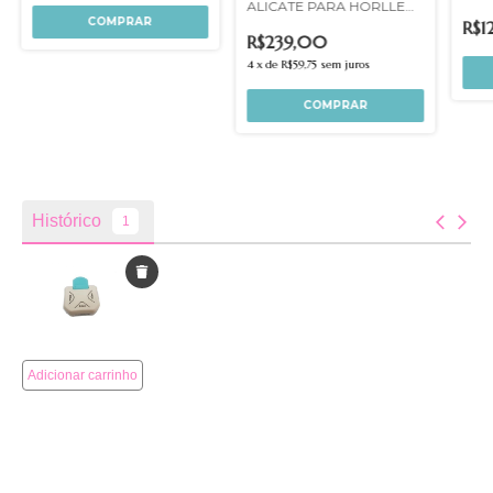
ALICATE PARA HORLLE
RAIO 5MM PRETA
R$1
R$239,00
4
x
de
R$59,75
sem juros