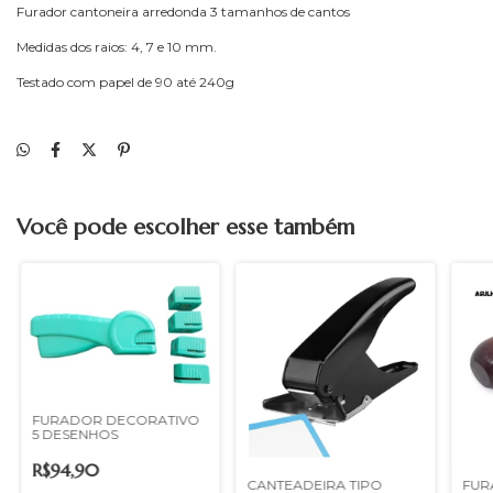
Furador cantoneira arredonda 3 tamanhos de cantos
Medidas dos raios: 4, 7 e 10 mm.
Testado com papel de 90 até 240g
Você pode escolher esse também
FURADOR DECORATIVO
5 DESENHOS
R$94,90
CANTEADEIRA TIPO
FUR