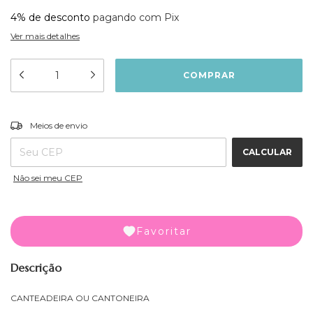
4% de desconto
pagando com Pix
Ver mais detalhes
ALTERAR CEP
Entregas para o CEP:
Meios de envio
CALCULAR
Não sei meu CEP
Favoritar
Descrição
CANTEADEIRA OU CANTONEIRA