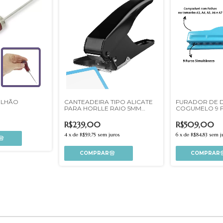
ULHÃO
CANTEADEIRA TIPO ALICATE
FURADOR DE 
PARA HORLLE RAIO 5MM
COGUMELO 9 F
PRETA
R$239,00
R$509,00
4
x
de
R$59,75
sem juros
6
x
de
R$84,83
sem j