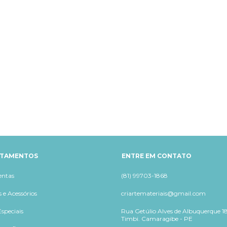
RTAMENTOS
ENTRE EM CONTATO
entas
(81) 99703-1868
 e Acessórios
criartemateriais@gmail.com
speciais
Rua Getúlio Alves de Albuquerque 18
Timbi. Camaragibe - PE