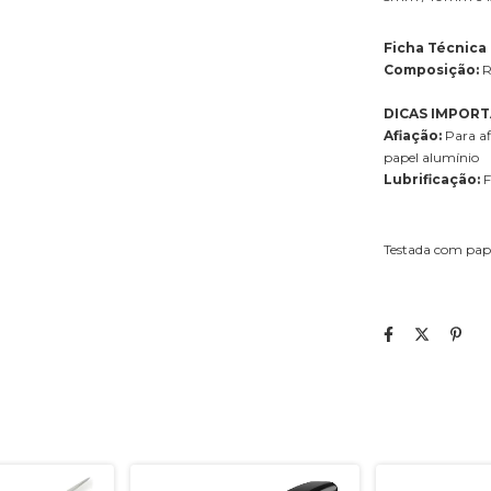
Ficha Técnica
Composição:
R
DICAS IMPOR
Afiação:
Para af
papel alumínio
Lubrificação:
F
Testada com pap