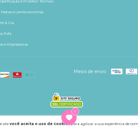
lastificação e Protetor Térmico
, Festas e Lembrancinhas
te & Cia
ia Fofa
para Impressoras
Meios de envio
0
os reservados.
e site
você aceita o uso de cookies
para agilizar a sua experiência de co