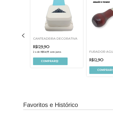
CANTEADEIRA DECORATIVA
R$129,90
FURADOR AG
2
x
de
R$64,95
sem juros
TAGS 3
R$12,90
uros