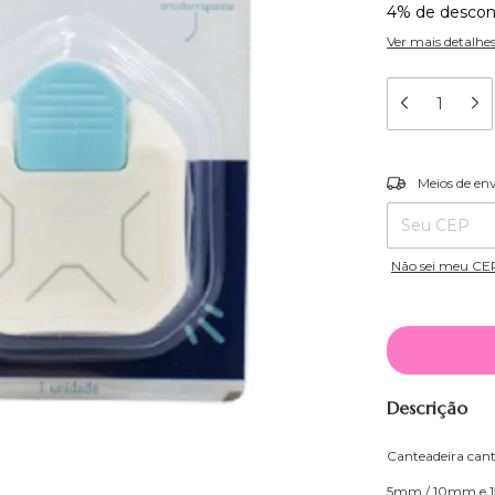
4% de descon
Ver mais detalhe
Entregas para o
Meios de en
Não sei meu CE
Descrição
Canteadeira cant
5mm / 10mm e