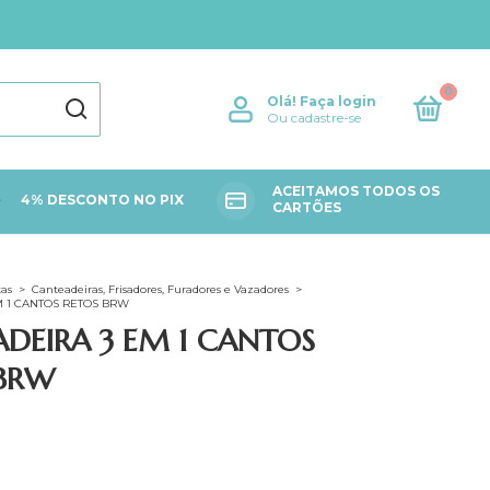
0
Olá!
Faça login
Ou cadastre-se
ACEITAMOS TODOS OS
4% DESCONTO NO PIX
CARTÕES
as
>
Canteadeiras, Frisadores, Furadores e Vazadores
>
M 1 CANTOS RETOS BRW
DEIRA 3 EM 1 CANTOS
 BRW