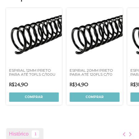
ESPIRAL 12MM PRETO
ESPIRAL 20MM PRETO
ESP
PARA ATÉ 70FLS C/100U
PARA ATÉ 120FLS C/70
PAR
R$24,90
R$34,90
R$3