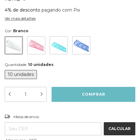
4% de desconto
pagando com Pix
Ver mais detalhes
Cor:
Branco
Quantidade:
10 unidades
10 unidades
ALTERAR CEP
Entregas para o CEP:
Meios de envio
CALCULAR