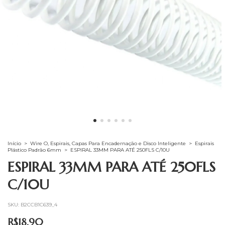
Início
>
Wire O, Espirais, Capas Para Encadernação e Disco Inteligente
>
Espirais
Plástico Padrão 6mm
>
ESPIRAL 33MM PARA ATÉ 250FLS C/10U
ESPIRAL 33MM PARA ATÉ 250FLS
C/10U
SKU:
B2CCB1C639_4
R$18,90