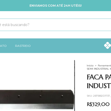
ENVIAMOS COM ATÉ 24H UTÉIS!
ATO
RASTREIO
Início
>
Ferrament
SEMI INDUSTRIAL 4
FACA P
INDUST
SKU:
2B7BB2D1737
R$329,00