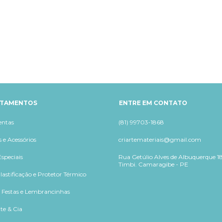
RTAMENTOS
ENTRE EM CONTATO
entas
(81) 99703-1868
 e Acessórios
criartemateriais@gmail.com
speciais
Rua Getúlio Alves de Albuquerque 18
Timbi. Camaragibe - PE
lastificação e Protetor Térmico
, Festas e Lembrancinhas
te & Cia