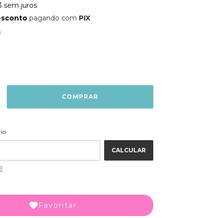
3
sem juros
esconto
pagando com
PIX
s
ALTERAR CEP
 CEP:
vio
CALCULAR
P
Favoritar