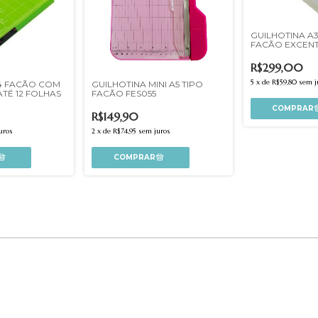
GUILHOTINA A3
FACÃO EXCENT
R$299,00
5
x
de
R$59,80
sem j
4 FACÃO COM
GUILHOTINA MINI A5 TIPO
TÉ 12 FOLHAS
FACÃO FES055
R$149,90
uros
2
x
de
R$74,95
sem juros