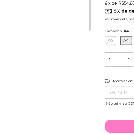
6
x
de
R$54,8
5% de d
Ver mais detalhe
Tamanho:
A4
A3
A4
Entregas para o
Meios de en
Não sei meu CE