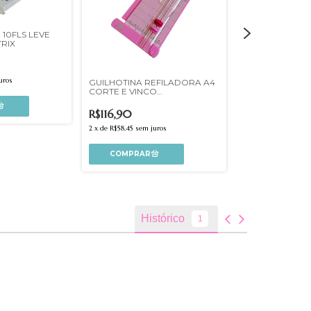
 10FLS LEVE
RIX
uros
GUILHOTINA REFILADORA A4
GUILHOTINA R
CORTE E VINCO
4 FUNÇÕES A
ARTONTAGEM FES058
FES069
R$116,90
R$109,90
2
x
de
R$58,45
sem juros
2
x
de
R$54,95
sem ju