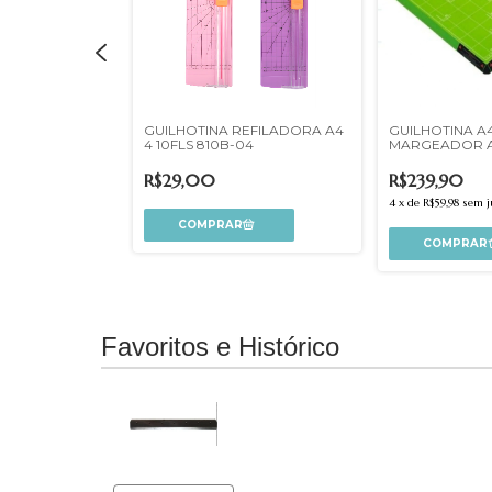
NCO E CORTE
GUILHOTINA REFILADORA A4
GUILHOTINA A
ANTEDEIRA e
4 10FLS 810B-04
MARGEADOR A
 13095
R$29,00
R$239,90
juros
4
x
de
R$59,98
sem j