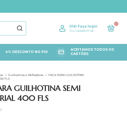
0
Olá!
Faça login
Ou cadastre-se
ACEITAMOS TODOS OS
4% DESCONTO NO PIX
CARTÕES
as
>
Guilhotinas e Refiladoras
>
FACA PARA GUILHOTINA
00 FLS
ARA GUILHOTINA SEMI
RIAL 400 FLS
_2