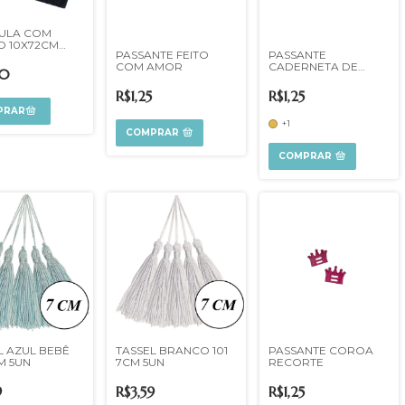
ULA COM
O 10X72CM
PASSANTE FEITO
PASSANTE
COM AMOR
CADERNETA DE
90
SAÚDE
R$1,25
R$1,25
+1
COMPRAR
COMPRAR
L AZUL BEBÊ
TASSEL BRANCO 101
PASSANTE COROA
M 5UN
7CM 5UN
RECORTE
9
R$3,59
R$1,25