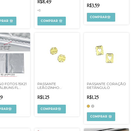
R$8,49
R$3,59
+3
PRAR
COMPRAR
40 FOTOS 15X21
PASSANTE
PASSANTE CORAÇÃO
ÁLBUNS FL
LEÃOZINHO
RETÂNGULO
AL
DOURADO
99
R$1,25
R$1,25
COMPRAR