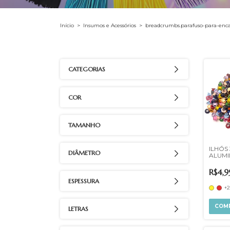
Início
>
Insumos e Acessórios
>
breadcrumbs.parafuso-para-enc
CATEGORIAS
COR
TAMANHO
ILHÓS 
DIÂMETRO
ALUMI
R$4,9
ESPESSURA
+2
COM
LETRAS