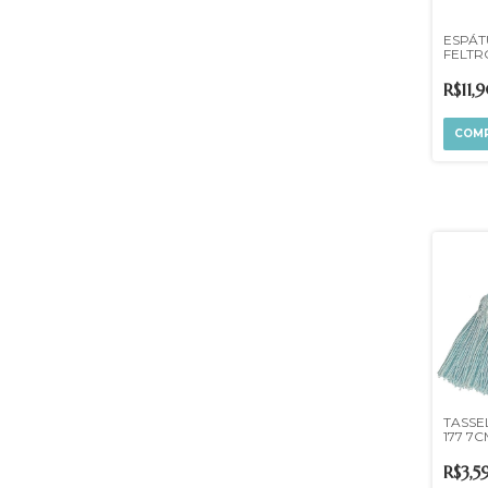
ESPÁT
FELTR
BRW
R$11,
TASSE
177 7C
R$3,5