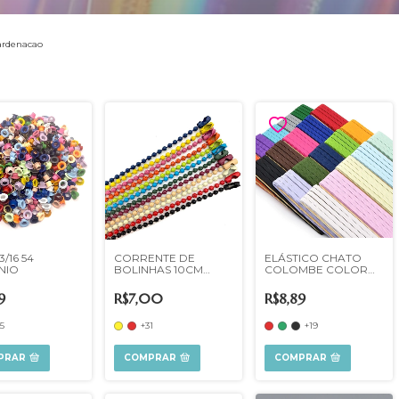
ardenacao
3/16 54
CORRENTE DE
ELÁSTICO CHATO
NIO
BOLINHAS 10CM
COLOMBE COLOR
PARA TAGS C/FECHO
7MM SÃO JOSÉ
9
R$7,00
R$8,89
5
+31
+19
PRAR
COMPRAR
COMPRAR