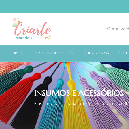
INÍCIO
TODOS OS PRODUTOS
QUEM SOMOS
CONT
INSUMOS E ACESSÓRIOS
Elásticos, passamanaria, ilhós, rebites, colas e 