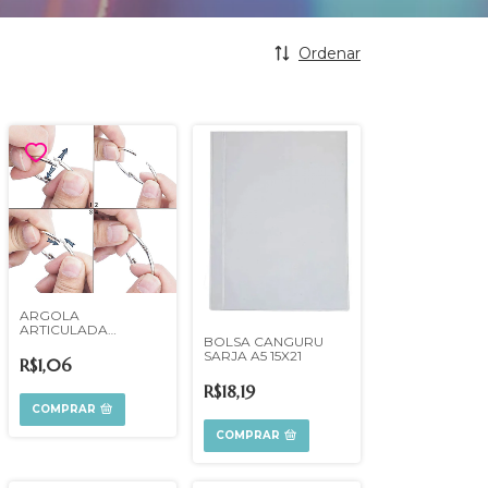
Ordenar
ARGOLA
ARTICULADA
BOLSA CANGURU
NIQUELADA
SARJA A5 15X21
UNIDADE
R$1,06
R$18,19
COMPRAR
COMPRAR