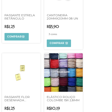
PASSANTE ESTRELA
CANTONEIRA
RETÂNGULO
20MMX20MM 08 UN
R$1,25
R$5,90
3 cores
COMPRAR
PASSANTE FLOR
ELÁSTICO ROLIÇO
DESENHADA
COLOMBE 15R 2,8MM
DOURADO
R$1,25
R$10,19