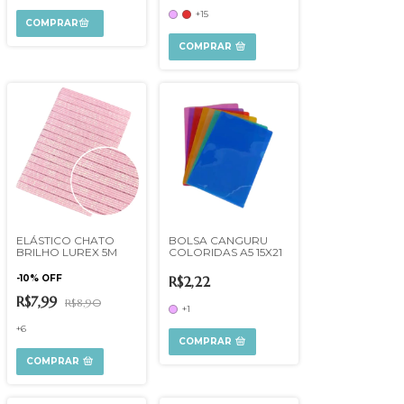
+15
COMPRAR
ELÁSTICO CHATO
BOLSA CANGURU
BRILHO LUREX 5M
COLORIDAS A5 15X21
-
10
%
OFF
R$2,22
R$7,99
R$8,90
+1
+6
COMPRAR
COMPRAR