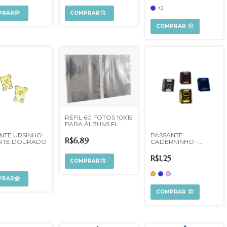
+2
COMPRAR
REFIL 60 FOTOS 10X15
PARA ÁLBUNS FL
CRISTAL
NTE URSINHO
PASSANTE
R$6,89
RTE DOURADO
CADERNINHO -
ESCOLHA COR
R$1,25
COMPRAR