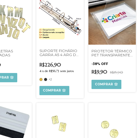
SUPORTE FICHÁRIO
LETRAS
PROTETOR TÉRMICO
GARRA A5 4 ARG D
ADAS
PET TRANSPARENTE
25MM
150MICRAS UNIDADE
R$226,90
9
-
38
%
OFF
R$9,90
4
x
de
R$56,73
sem juros
R$15,90
PRAR
+2
COMPRAR
COMPRAR