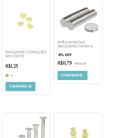
IMÃS MOEDAS
NEODIMIO 10MM X
1,5MM 10U
PASSANTE CORAÇÃO
-
11
%
OFF
RECORTE
R$11,79
R$13,29
R$1,25
+1
COMPRAR