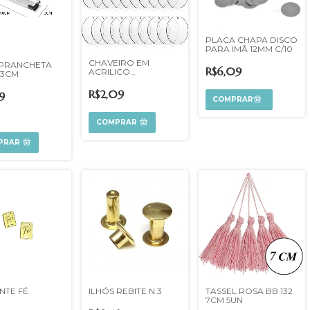
PLACA CHAPA DISCO
PARA IMÃ 12MM C/10
CHAVEIRO EM
 PRANCHETA
R$6,09
ACRILICO
X3CM
PERSONALIZÁVEL
R$2,09
9
COMPRAR
PRAR
NTE FÉ
ILHÓS REBITE N.3
TASSEL ROSA BB 132
7CM 5UN