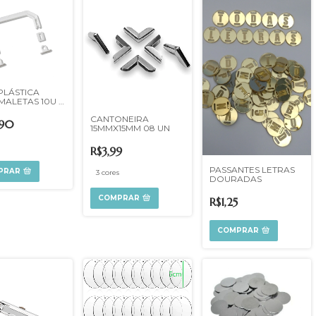
PLÁSTICA
MALETAS 10U -
HA A COR
CANTONEIRA
,90
15MMX15MM 08 UN
R$3,99
PASSANTES LETRAS
PRAR
3 cores
DOURADAS
COMPRAR
R$1,25
COMPRAR