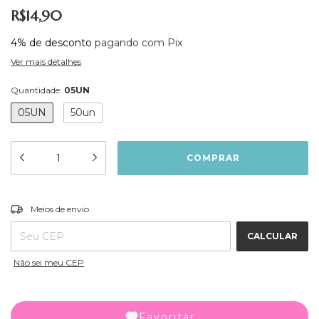
R$14,90
4% de desconto
pagando com Pix
Ver mais detalhes
Quantidade:
05UN
05UN
50un
ALTERAR CEP
Entregas para o CEP:
Meios de envio
CALCULAR
Não sei meu CEP
Favoritar