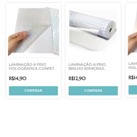
LAM
LAMINAÇÃO A FRIO
LAMINAÇÃO A FRIO
HOL
BRILHO 60MICRAS
HOLOGRÁFICA CONFETE
COR
45CMX1,5M
DOTS A4
R$1
R$12,90
R$14,90
COMPRAR
COMPRAR