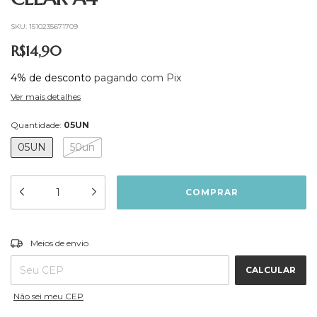
SKU:
1510235671709
R$14,90
4% de desconto
pagando com Pix
Ver mais detalhes
Quantidade:
05UN
05UN
50un
ALTERAR CEP
Entregas para o CEP:
Meios de envio
CALCULAR
Não sei meu CEP