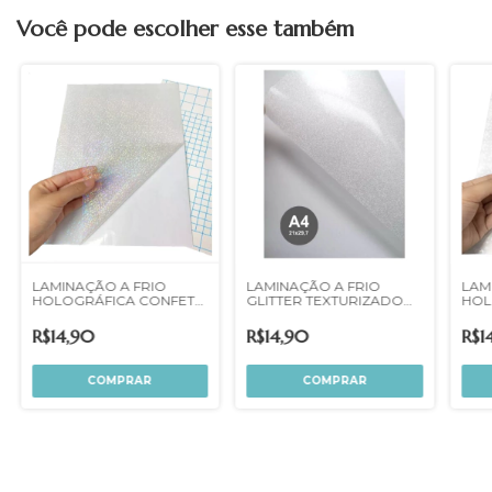
Você pode escolher esse também
LAMINAÇÃO A FRIO
LAM
LAMINAÇÃO A FRIO
GLITTER TEXTURIZADO
HOL
HOLOGRÁFICA CONFETE
A4
DOTS A4
R$14,90
R$1
R$14,90
COMPRAR
COMPRAR